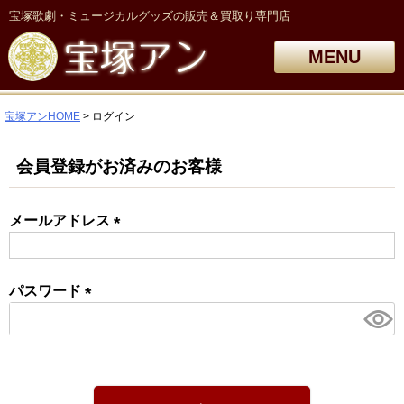
宝塚歌劇・ミュージカルグッズの販売＆買取り専門店
MENU
宝塚アンHOME
ログイン
会員登録がお済みのお客様
メールアドレス
(必
須)
パスワード
(必
須)