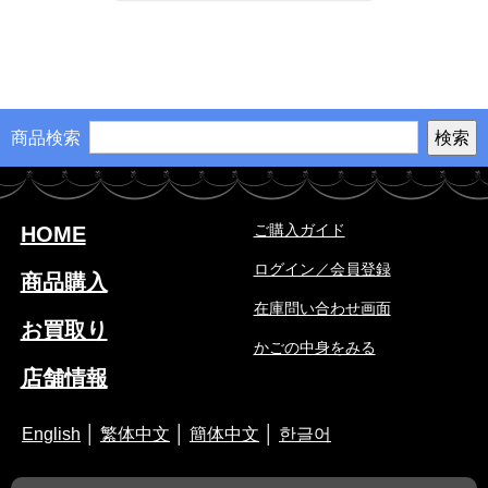
商品検索
ご購入ガイド
HOME
ログイン／会員登録
商品購入
在庫問い合わせ画面
お買取り
かごの中身をみる
店舗情報
English
│
繁体中文
│
簡体中文
│
한글어