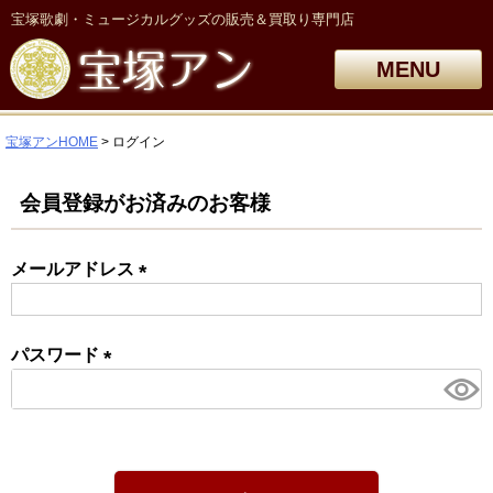
宝塚歌劇・ミュージカルグッズの販売＆買取り専門店
MENU
宝塚アンHOME
ログイン
会員登録がお済みのお客様
メールアドレス
(必
須)
パスワード
(必
須)