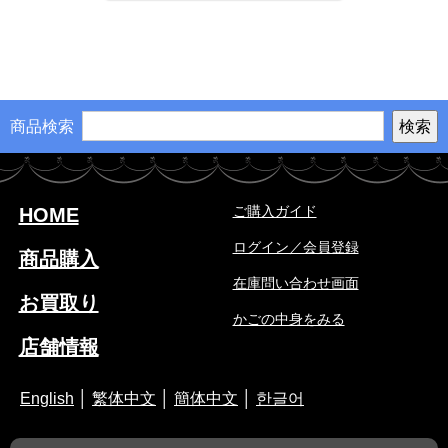
商品検索
ご購入ガイド
HOME
ログイン／会員登録
商品購入
在庫問い合わせ画面
お買取り
かごの中身をみる
店舗情報
English
│
繁体中文
│
簡体中文
│
한글어