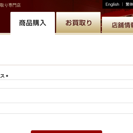
取り専門店
レス
(必
須)
必
)