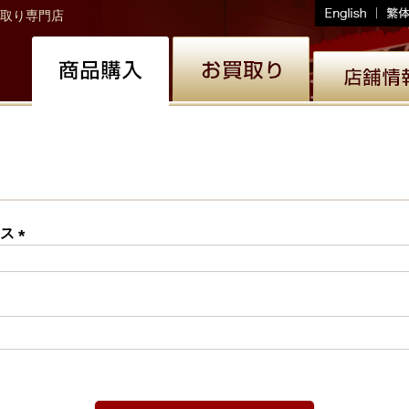
取り専門店
レス
(必
須)
必
)