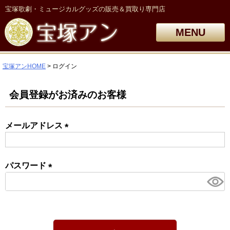
宝塚歌劇・ミュージカルグッズの販売＆買取り専門店
MENU
宝塚アンHOME
ログイン
会員登録がお済みのお客様
メールアドレス
(必
須)
パスワード
(必
須)