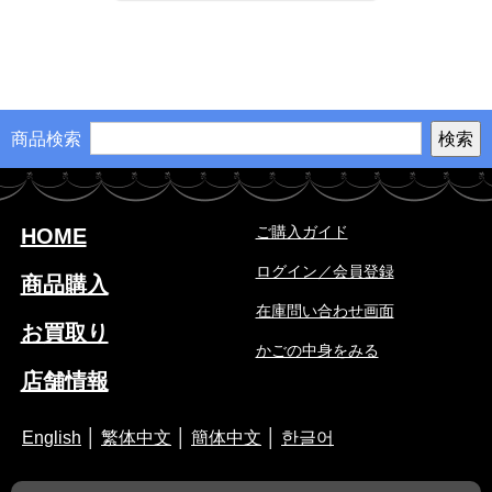
商品検索
ご購入ガイド
HOME
ログイン／会員登録
商品購入
在庫問い合わせ画面
お買取り
かごの中身をみる
店舗情報
English
│
繁体中文
│
簡体中文
│
한글어