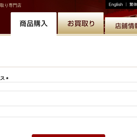
取り専門店
レス
(必
須)
必
)