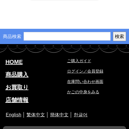
商品検索
ご購入ガイド
HOME
ログイン／会員登録
商品購入
在庫問い合わせ画面
お買取り
かごの中身をみる
店舗情報
English
│
繁体中文
│
簡体中文
│
한글어