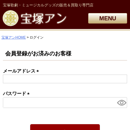
宝塚歌劇・ミュージカルグッズの販売＆買取り専門店
MENU
宝塚アンHOME
ログイン
会員登録がお済みのお客様
メールアドレス
(必
須)
パスワード
(必
須)