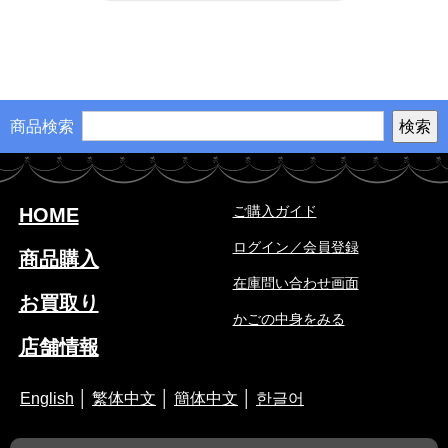
商品検索
ご購入ガイド
HOME
ログイン／会員登録
商品購入
在庫問い合わせ画面
お買取り
かごの中身をみる
店舗情報
English
│
繁体中文
│
簡体中文
│
한글어