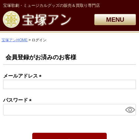
宝塚歌劇・ミュージカルグッズの販売＆買取り専門店
MENU
宝塚アンHOME
ログイン
会員登録がお済みのお客様
メールアドレス
(必
須)
パスワード
(必
須)