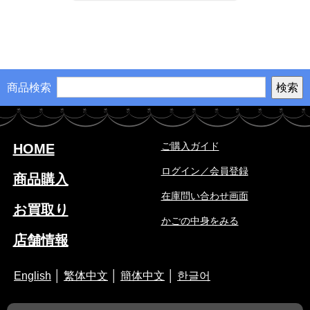
商品検索
ご購入ガイド
HOME
ログイン／会員登録
商品購入
在庫問い合わせ画面
お買取り
かごの中身をみる
店舗情報
English
│
繁体中文
│
簡体中文
│
한글어