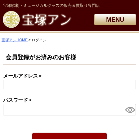
宝塚歌劇・ミュージカルグッズの販売＆買取り専門店
MENU
宝塚アンHOME
ログイン
会員登録がお済みのお客様
メールアドレス
(必
須)
パスワード
(必
須)