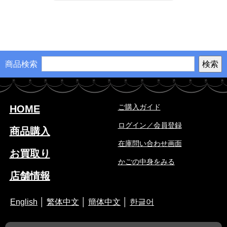
商品検索
ご購入ガイド
HOME
ログイン／会員登録
商品購入
在庫問い合わせ画面
お買取り
かごの中身をみる
店舗情報
English
│
繁体中文
│
簡体中文
│
한글어