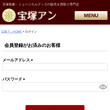
宝塚歌劇・ミュージカルグッズの販売＆買取り専門店
MENU
宝塚アンHOME
ログイン
会員登録がお済みのお客様
メールアドレス
(必
須)
パスワード
(必
須)