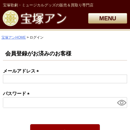
宝塚歌劇・ミュージカルグッズの販売＆買取り専門店
MENU
宝塚アンHOME
ログイン
会員登録がお済みのお客様
メールアドレス
(必
須)
パスワード
(必
須)