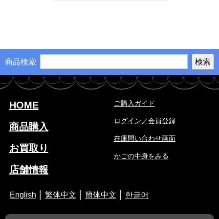
商品検索
ご購入ガイド
HOME
ログイン／会員登録
商品購入
在庫問い合わせ画面
お買取り
かごの中身をみる
店舗情報
English
│
繁体中文
│
簡体中文
│
한글어