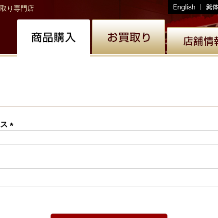
取り専門店
レス
(必
須)
必
)