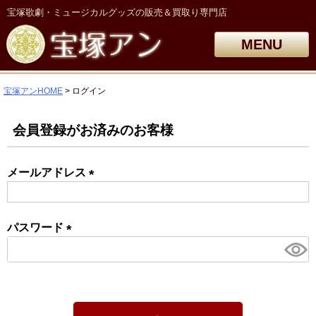
宝塚歌劇・ミュージカルグッズの販売＆買取り専門店
MENU
宝塚アンHOME
ログイン
会員登録がお済みのお客様
メールアドレス
(必
須)
パスワード
(必
須)