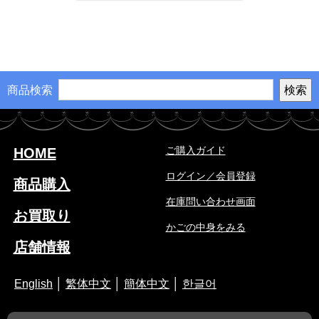
商品検索
ご購入ガイド
HOME
ログイン／会員登録
商品購入
在庫問い合わせ画面
お買取り
かごの中身をみる
店舗情報
English
│
繁体中文
│
簡体中文
│
한글어