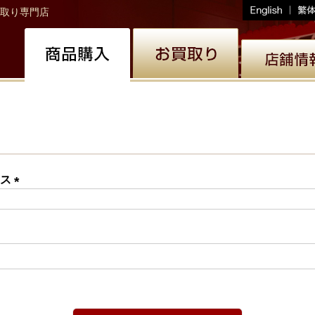
取り専門店
レス
(必
須)
必
)