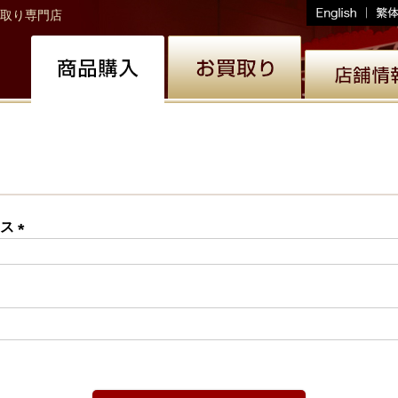
取り専門店
レス
(必
須)
必
)