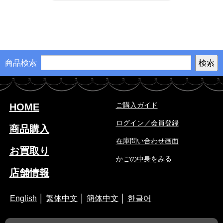
商品検索
ご購入ガイド
HOME
ログイン／会員登録
商品購入
在庫問い合わせ画面
お買取り
かごの中身をみる
店舗情報
English
│
繁体中文
│
簡体中文
│
한글어