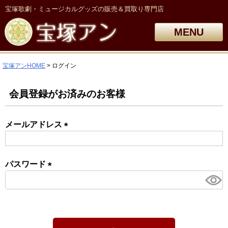
宝塚歌劇・ミュージカルグッズの販売＆買取り専門店
MENU
宝塚アンHOME
ログイン
会員登録がお済みのお客様
メールアドレス
(必
須)
パスワード
(必
須)