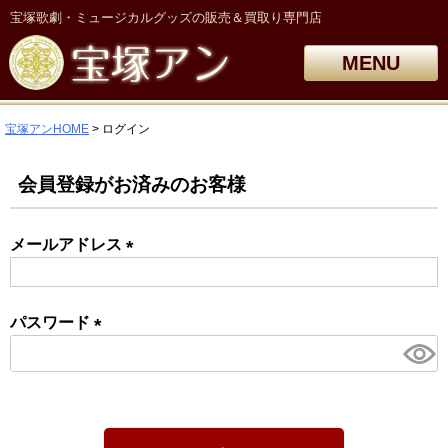
宝塚歌劇・ミュージカルグッズの販売＆買取り専門店
MENU
宝塚アンHOME
ログイン
会員登録がお済みのお客様
メールアドレス
(必
須)
パスワード
(必
須)