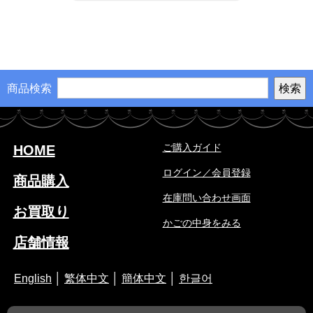
商品検索
ご購入ガイド
HOME
ログイン／会員登録
商品購入
在庫問い合わせ画面
お買取り
かごの中身をみる
店舗情報
English
│
繁体中文
│
簡体中文
│
한글어