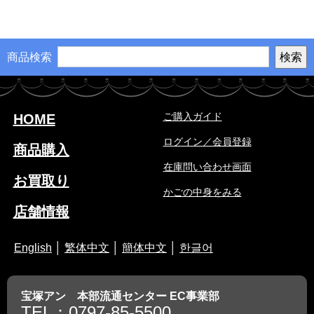
商品検索
ご購入ガイド
HOME
ログイン／会員登録
商品購入
在庫問い合わせ画面
お買取り
かごの中身をみる
店舗情報
English
│
繁体中文
│
簡体中文
│
한글어
宝塚アン 本部流通センター EC事業部
TEL：0797-85-5500