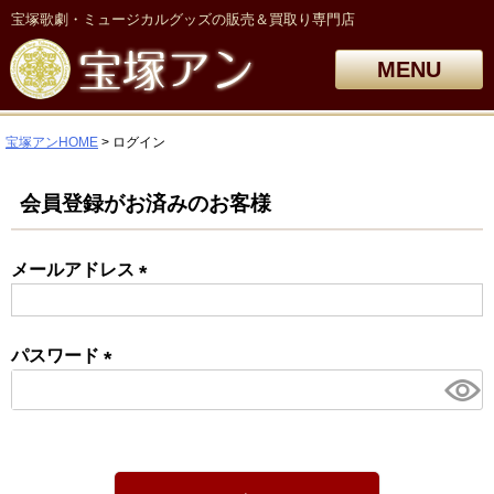
宝塚歌劇・ミュージカルグッズの販売＆買取り専門店
MENU
宝塚アンHOME
ログイン
会員登録がお済みのお客様
メールアドレス
(必
須)
パスワード
(必
須)