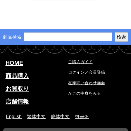
商品検索
ご購入ガイド
HOME
ログイン／会員登録
商品購入
在庫問い合わせ画面
お買取り
かごの中身をみる
店舗情報
English
│
繁体中文
│
簡体中文
│
한글어