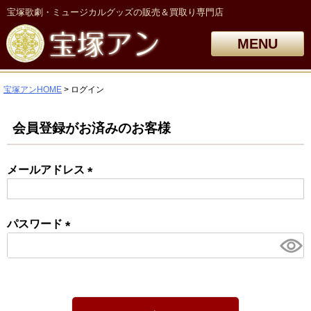
宝塚歌劇・ミュージカルグッズの販売＆買取り専門店
MENU
宝塚アンHOME
ログイン
会員登録がお済みのお客様
メールアドレス
(必
須)
パスワード
(必
須)