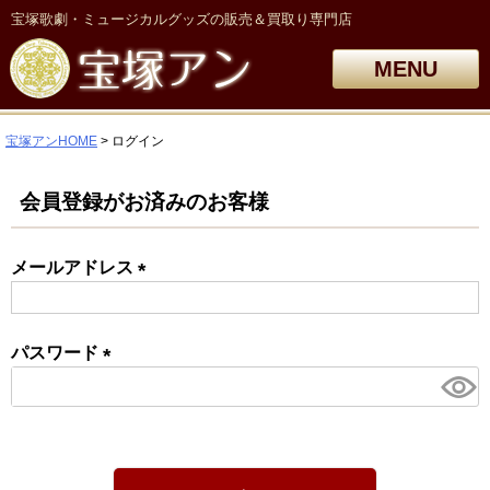
宝塚歌劇・ミュージカルグッズの販売＆買取り専門店
MENU
宝塚アンHOME
ログイン
会員登録がお済みのお客様
メールアドレス
(必
須)
パスワード
(必
須)