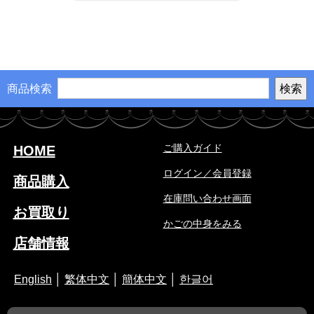
商品検索
ご購入ガイド
HOME
ログイン／会員登録
商品購入
在庫問い合わせ画面
お買取り
かごの中身をみる
店舗情報
English
│
繁体中文
│
簡体中文
│
한글어