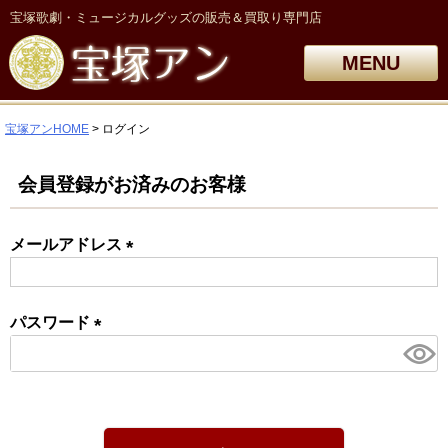
宝塚歌劇・ミュージカルグッズの販売＆買取り専門店
MENU
宝塚アンHOME
ログイン
会員登録がお済みのお客様
メールアドレス
(必
須)
パスワード
(必
須)