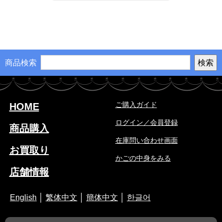
商品検索
ご購入ガイド
HOME
ログイン／会員登録
商品購入
在庫問い合わせ画面
お買取り
かごの中身をみる
店舗情報
English
│
繁体中文
│
簡体中文
│
한글어