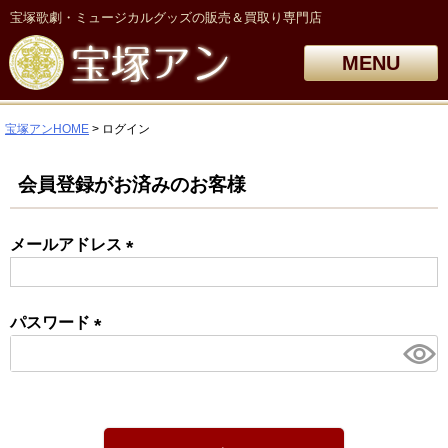
宝塚歌劇・ミュージカルグッズの販売＆買取り専門店
MENU
宝塚アンHOME
ログイン
会員登録がお済みのお客様
メールアドレス
(必
須)
パスワード
(必
須)