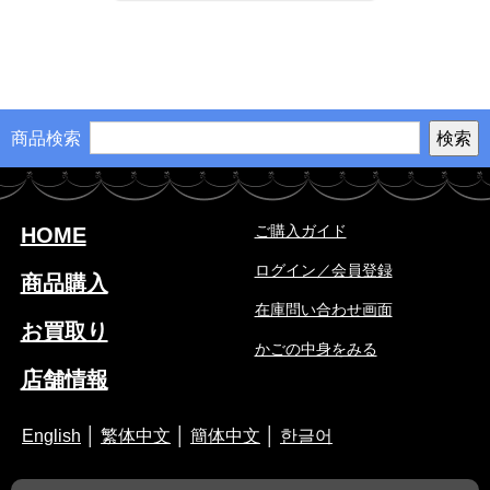
商品検索
ご購入ガイド
HOME
ログイン／会員登録
商品購入
在庫問い合わせ画面
お買取り
かごの中身をみる
店舗情報
English
│
繁体中文
│
簡体中文
│
한글어