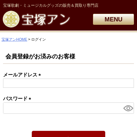
宝塚歌劇・ミュージカルグッズの販売＆買取り専門店
MENU
宝塚アンHOME
ログイン
会員登録がお済みのお客様
メールアドレス
(必
須)
パスワード
(必
須)