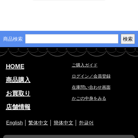
商品検索
ご購入ガイド
HOME
ログイン／会員登録
商品購入
在庫問い合わせ画面
お買取り
かごの中身をみる
店舗情報
English
│
繁体中文
│
簡体中文
│
한글어