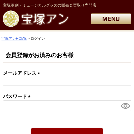
宝塚歌劇・ミュージカルグッズの販売＆買取り専門店
MENU
宝塚アンHOME
ログイン
会員登録がお済みのお客様
メールアドレス
(必
須)
パスワード
(必
須)