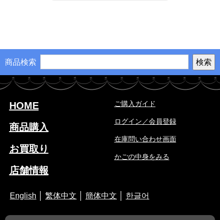
商品検索
ご購入ガイド
HOME
ログイン／会員登録
商品購入
在庫問い合わせ画面
お買取り
かごの中身をみる
店舗情報
English
│
繁体中文
│
簡体中文
│
한글어