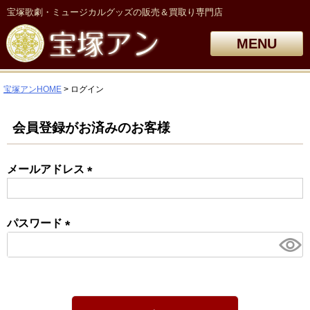
宝塚歌劇・ミュージカルグッズの販売＆買取り専門店
MENU
宝塚アンHOME
ログイン
会員登録がお済みのお客様
メールアドレス
(必
須)
パスワード
(必
須)