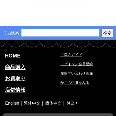
商品検索
ご購入ガイド
HOME
ログイン／会員登録
商品購入
在庫問い合わせ画面
お買取り
かごの中身をみる
店舗情報
English
│
繁体中文
│
簡体中文
│
한글어