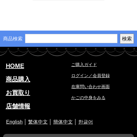
商品検索
ご購入ガイド
HOME
ログイン／会員登録
商品購入
在庫問い合わせ画面
お買取り
かごの中身をみる
店舗情報
English
│
繁体中文
│
簡体中文
│
한글어