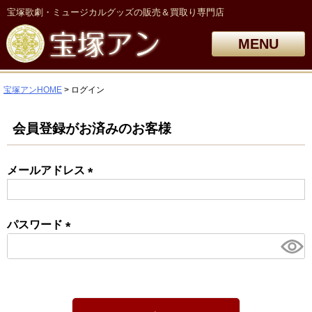
宝塚歌劇・ミュージカルグッズの販売＆買取り専門店
MENU
宝塚アンHOME
ログイン
会員登録がお済みのお客様
メールアドレス
(必
須)
パスワード
(必
須)