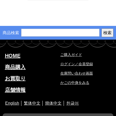
商品検索
ご購入ガイド
HOME
ログイン／会員登録
商品購入
在庫問い合わせ画面
お買取り
かごの中身をみる
店舗情報
English
│
繁体中文
│
簡体中文
│
한글어