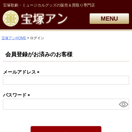
宝塚歌劇・ミュージカルグッズの販売＆買取り専門店
MENU
宝塚アンHOME
ログイン
会員登録がお済みのお客様
メールアドレス
(必
須)
パスワード
(必
須)