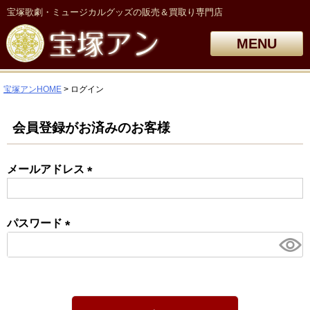
宝塚歌劇・ミュージカルグッズの販売＆買取り専門店
MENU
宝塚アンHOME
ログイン
会員登録がお済みのお客様
メールアドレス
(必
須)
パスワード
(必
須)