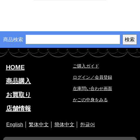
商品検索
ご購入ガイド
HOME
ログイン／会員登録
商品購入
在庫問い合わせ画面
お買取り
かごの中身をみる
店舗情報
English
│
繁体中文
│
簡体中文
│
한글어