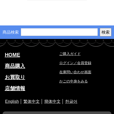
商品検索
ご購入ガイド
HOME
ログイン／会員登録
商品購入
在庫問い合わせ画面
お買取り
かごの中身をみる
店舗情報
English
│
繁体中文
│
簡体中文
│
한글어