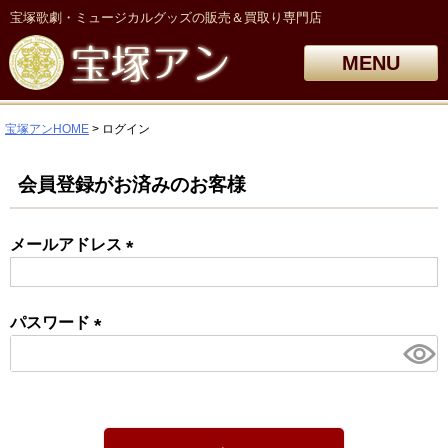
宝塚歌劇・ミュージカルグッズの販売＆買取り専門店
MENU
宝塚アンHOME
ログイン
会員登録がお済みのお客様
メールアドレス
(必
須)
パスワード
(必
須)