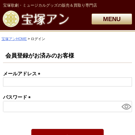
宝塚歌劇・ミュージカルグッズの販売＆買取り専門店
MENU
宝塚アンHOME
ログイン
会員登録がお済みのお客様
メールアドレス
(必
須)
パスワード
(必
須)