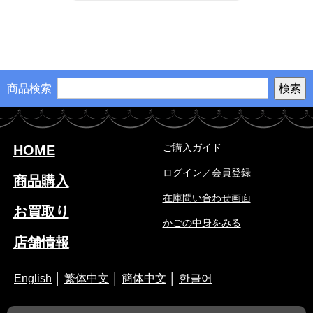
商品検索
ご購入ガイド
HOME
ログイン／会員登録
商品購入
在庫問い合わせ画面
お買取り
かごの中身をみる
店舗情報
English
│
繁体中文
│
簡体中文
│
한글어