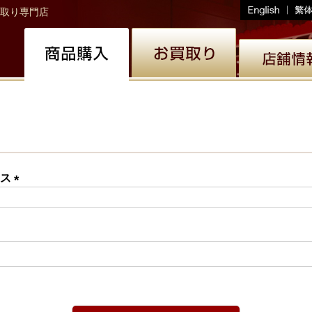
取り専門店
レス
(必
須)
必
)