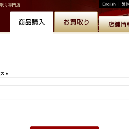
取り専門店
レス
(必
須)
必
)