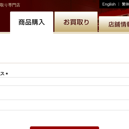
取り専門店
レス
(必
須)
必
)