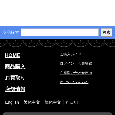
商品検索
ご購入ガイド
HOME
ログイン／会員登録
商品購入
在庫問い合わせ画面
お買取り
かごの中身をみる
店舗情報
English
│
繁体中文
│
簡体中文
│
한글어