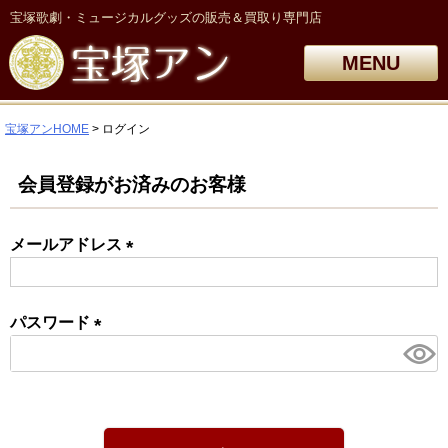
宝塚歌劇・ミュージカルグッズの販売＆買取り専門店
MENU
宝塚アンHOME
ログイン
会員登録がお済みのお客様
メールアドレス
(必
須)
パスワード
(必
須)