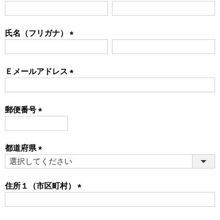
(必
須)
氏名（フリガナ）
(必
須)
Ｅメールアドレス
(必
須)
郵便番号
(必
須)
都道府県
(必
須)
住所１（市区町村）
(必
須)