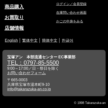
ログイン／会員登録
商品購入
在庫問い合わせ画面
お買取り
かごの中身をみる
店舗情報
English
│
繁体中文
│
簡体中文
│
한글어
宝塚アン 本部流通センター EC事業部
TEL：0797-85-5500
9:00～17:00／日・祭日を除く
お問い合わせフォーム
〒665-0003
兵庫県宝塚市湯本町9-10
info@takarazuka-an.co.jp
© 1998 Takarazuka-an