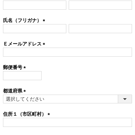
(必
須)
氏名（フリガナ）
(必
須)
Ｅメールアドレス
(必
須)
郵便番号
(必
須)
都道府県
(必
須)
住所１（市区町村）
(必
須)