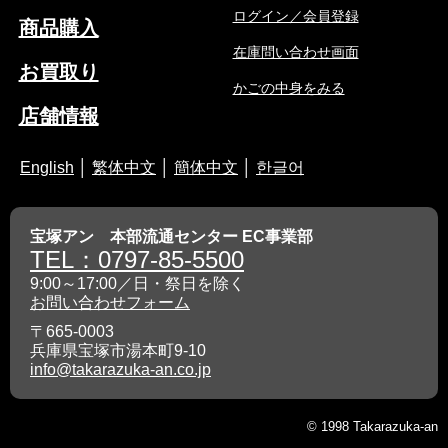
ログイン／会員登録
商品購入
在庫問い合わせ画面
お買取り
かごの中身をみる
店舗情報
English
│
繁体中文
│
簡体中文
│
한글어
宝塚アン 本部流通センター EC事業部
TEL：0797-85-5500
9:00～17:00／日・祭日を除く
お問い合わせフォーム
〒665-0003
兵庫県宝塚市湯本町9-10
info@takarazuka-an.co.jp
© 1998 Takarazuka-an