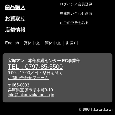
ログイン／会員登録
商品購入
在庫問い合わせ画面
お買取り
かごの中身をみる
店舗情報
English
│
繁体中文
│
簡体中文
│
한글어
宝塚アン 本部流通センター EC事業部
TEL：0797-85-5500
9:00～17:00／日・祭日を除く
お問い合わせフォーム
〒665-0003
兵庫県宝塚市湯本町9-10
info@takarazuka-an.co.jp
© 1998 Takarazuka-an