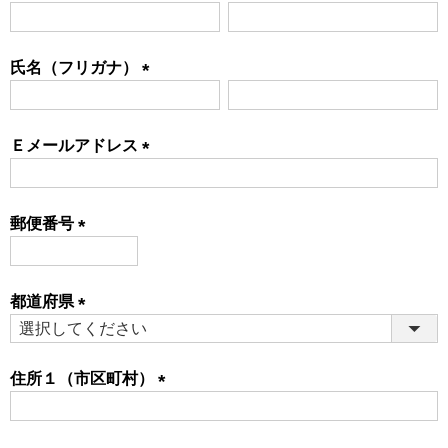
(必
須)
氏名（フリガナ）
(必
須)
Ｅメールアドレス
(必
須)
郵便番号
(必
須)
都道府県
(必
須)
住所１（市区町村）
(必
須)