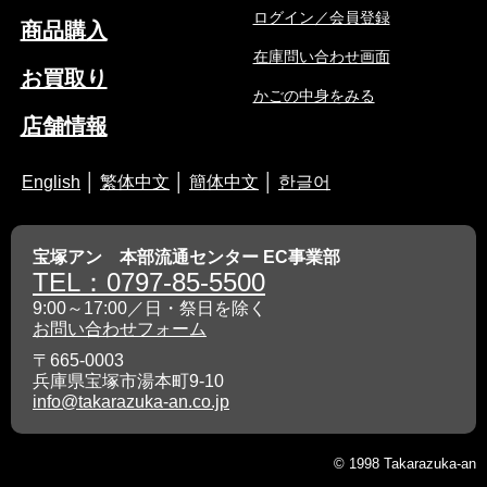
ログイン／会員登録
商品購入
在庫問い合わせ画面
お買取り
かごの中身をみる
店舗情報
English
│
繁体中文
│
簡体中文
│
한글어
宝塚アン 本部流通センター EC事業部
TEL：0797-85-5500
9:00～17:00／日・祭日を除く
お問い合わせフォーム
〒665-0003
兵庫県宝塚市湯本町9-10
info@takarazuka-an.co.jp
© 1998 Takarazuka-an