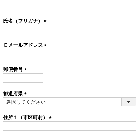
(必
須)
氏名（フリガナ）
(必
須)
Ｅメールアドレス
(必
須)
郵便番号
(必
須)
都道府県
(必
須)
住所１（市区町村）
(必
須)