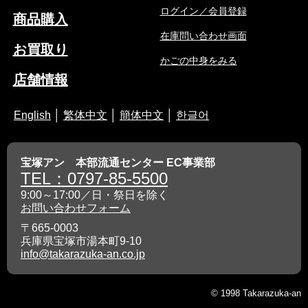
ログイン／会員登録
商品購入
在庫問い合わせ画面
お買取り
かごの中身をみる
店舗情報
English
│
繁体中文
│
簡体中文
│
한글어
宝塚アン 本部流通センター EC事業部
TEL：0797-85-5500
9:00～17:00／日・祭日を除く
お問い合わせフォーム
〒665-0003
兵庫県宝塚市湯本町9-10
info@takarazuka-an.co.jp
© 1998 Takarazuka-an