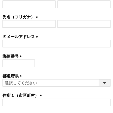
(必
須)
氏名（フリガナ）
(必
須)
Ｅメールアドレス
(必
須)
郵便番号
(必
須)
都道府県
(必
須)
住所１（市区町村）
(必
須)