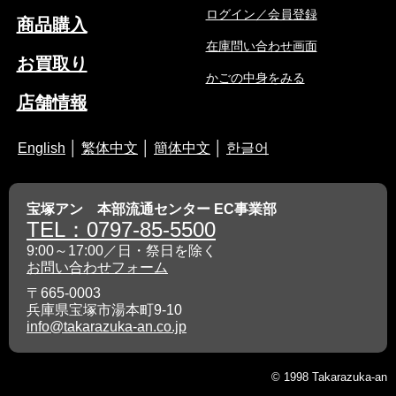
ログイン／会員登録
商品購入
在庫問い合わせ画面
お買取り
かごの中身をみる
店舗情報
English
│
繁体中文
│
簡体中文
│
한글어
宝塚アン 本部流通センター EC事業部
TEL：0797-85-5500
9:00～17:00／日・祭日を除く
お問い合わせフォーム
〒665-0003
兵庫県宝塚市湯本町9-10
info@takarazuka-an.co.jp
© 1998 Takarazuka-an