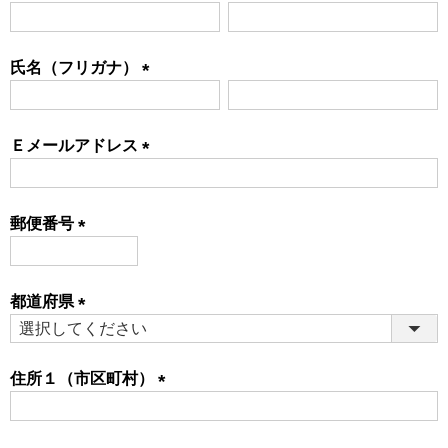
(必
須)
氏名（フリガナ）
(必
須)
Ｅメールアドレス
(必
須)
郵便番号
(必
須)
都道府県
(必
須)
住所１（市区町村）
(必
須)