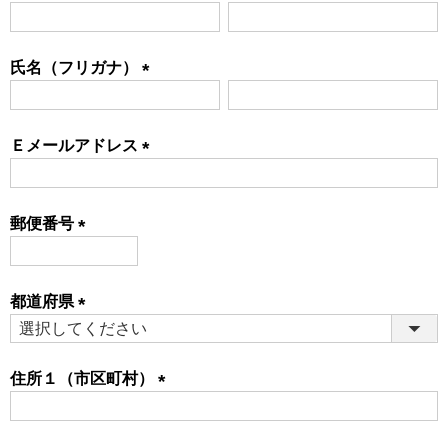
(必
須)
氏名（フリガナ）
(必
須)
Ｅメールアドレス
(必
須)
郵便番号
(必
須)
都道府県
(必
須)
住所１（市区町村）
(必
須)