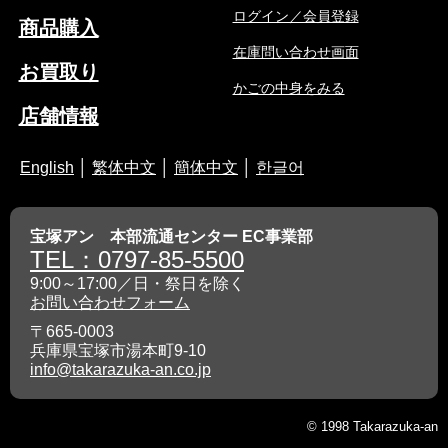
ログイン／会員登録
商品購入
在庫問い合わせ画面
お買取り
かごの中身をみる
店舗情報
English
│
繁体中文
│
簡体中文
│
한글어
宝塚アン 本部流通センター EC事業部
TEL：0797-85-5500
9:00～17:00／日・祭日を除く
お問い合わせフォーム
〒665-0003
兵庫県宝塚市湯本町9-10
info@takarazuka-an.co.jp
© 1998 Takarazuka-an