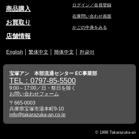
ログイン／会員登録
商品購入
在庫問い合わせ画面
お買取り
かごの中身をみる
店舗情報
English
│
繁体中文
│
簡体中文
│
한글어
宝塚アン 本部流通センター EC事業部
TEL：0797-85-5500
9:00～17:00／日・祭日を除く
お問い合わせフォーム
〒665-0003
兵庫県宝塚市湯本町9-10
info@takarazuka-an.co.jp
© 1998 Takarazuka-an