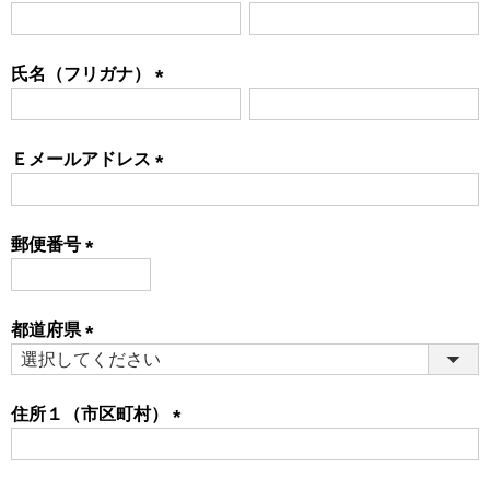
(必
須)
氏名（フリガナ）
(必
須)
Ｅメールアドレス
(必
須)
郵便番号
(必
須)
都道府県
(必
須)
住所１（市区町村）
(必
須)