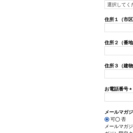
(必
須)
住所１（市
住所２（番
住所３（建物
お電話番号
(
須
メールマガ
可
否
メールマガジ