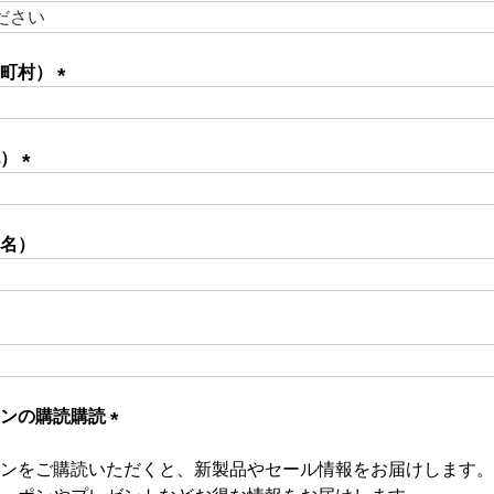
区町村）
(必
須)
地）
(必
須)
名）
必
)
ジンの購読購読
(必
ンをご購読いただくと、新製品やセール情報をお届けします。
須)