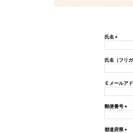
氏名
(必
須)
氏名（フリ
Ｅメールア
郵便番号
(必
須)
都道府県