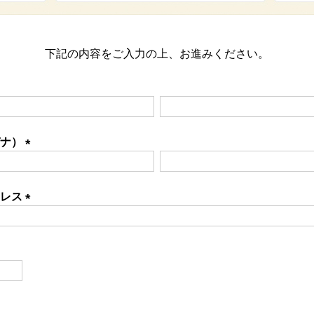
下記の内容をご入力の上、お進みください。
ガナ）
(必
須)
ドレス
(必
須)