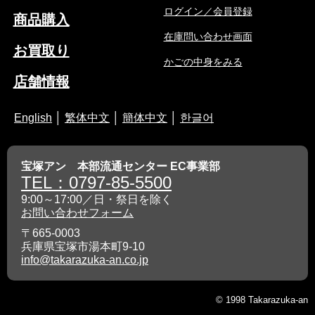
ログイン／会員登録
商品購入
在庫問い合わせ画面
お買取り
かごの中身をみる
店舗情報
English
│
繁体中文
│
簡体中文
│
한글어
宝塚アン 本部流通センター EC事業部
TEL：0797-85-5500
9:00～17:00／日・祭日を除く
お問い合わせフォーム
〒665-0003
兵庫県宝塚市湯本町9-10
info@takarazuka-an.co.jp
© 1998 Takarazuka-an