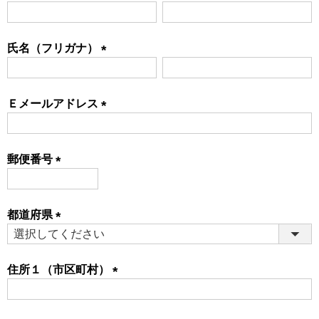
(必
須)
氏名（フリガナ）
(必
須)
Ｅメールアドレス
(必
須)
郵便番号
(必
須)
都道府県
(必
須)
住所１（市区町村）
(必
須)