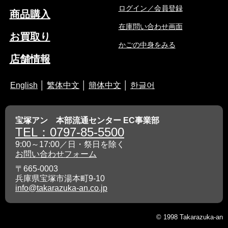
ログイン／会員登録
商品購入
在庫問い合わせ画面
お買取り
かごの中身をみる
店舗情報
English
│
繁体中文
│
簡体中文
│
한글어
宝塚アン 本部流通センター EC事業部
TEL：0797-85-5500
9:00～17:00／日・祭日を除く
お問い合わせフォーム
〒665-0003
兵庫県宝塚市湯本町9-10
info@takarazuka-an.co.jp
© 1998 Takarazuka-an