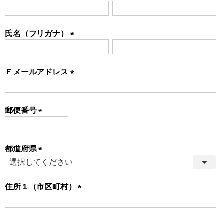
(必
須)
氏名（フリガナ）
(必
須)
Ｅメールアドレス
(必
須)
郵便番号
(必
須)
都道府県
(必
須)
住所１（市区町村）
(必
須)