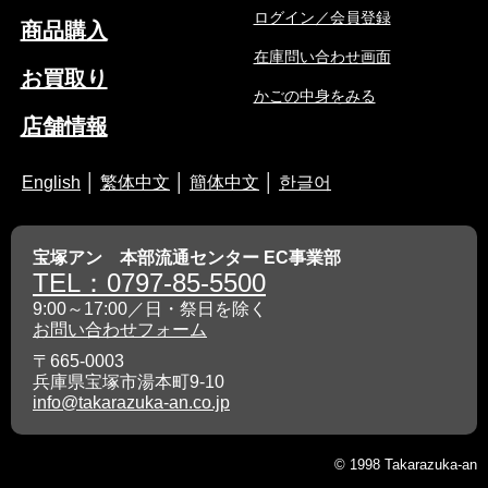
ログイン／会員登録
商品購入
在庫問い合わせ画面
お買取り
かごの中身をみる
店舗情報
English
│
繁体中文
│
簡体中文
│
한글어
宝塚アン 本部流通センター EC事業部
TEL：0797-85-5500
9:00～17:00／日・祭日を除く
お問い合わせフォーム
〒665-0003
兵庫県宝塚市湯本町9-10
info@takarazuka-an.co.jp
© 1998 Takarazuka-an