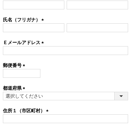
(必
須)
氏名（フリガナ）
(必
須)
Ｅメールアドレス
(必
須)
郵便番号
(必
須)
都道府県
(必
須)
住所１（市区町村）
(必
須)