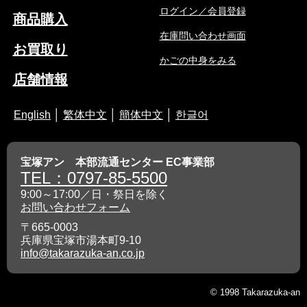
ログイン／会員登録
商品購入
在庫問い合わせ画面
お買取り
かごの中身をみる
店舗情報
English
│
繁体中文
│
簡体中文
│
한글어
宝塚アン 本部流通センター EC事業部
TEL：0797-85-5500
9:00～17:00／日・祭日を除く
お問い合わせフォーム
〒665-0003
兵庫県宝塚市湯本町9-10
info@takarazuka-an.co.jp
© 1998 Takarazuka-an