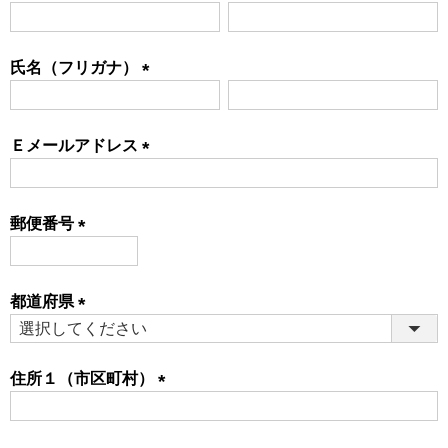
(必
須)
氏名（フリガナ）
(必
須)
Ｅメールアドレス
(必
須)
郵便番号
(必
須)
都道府県
(必
須)
住所１（市区町村）
(必
須)