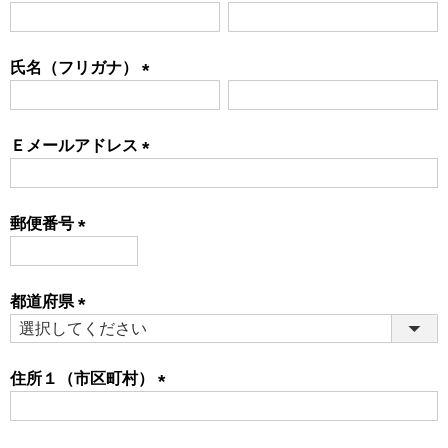
(必
須)
氏名（フリガナ）
(必
須)
Ｅメールアドレス
(必
須)
郵便番号
(必
須)
都道府県
(必
須)
住所１（市区町村）
(必
須)