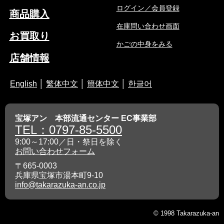
ログイン／会員登録
商品購入
在庫問い合わせ画面
お買取り
かごの中身をみる
店舗情報
English
│
繁体中文
│
簡体中文
│
한글어
宝塚アン 本部流通センター EC事業部
TEL：0797-85-5500
9:00～17:00／日・祭日を除く
お問い合わせフォーム
〒665-0003
兵庫県宝塚市湯本町9-10
info@takarazuka-an.co.jp
© 1998 Takarazuka-an