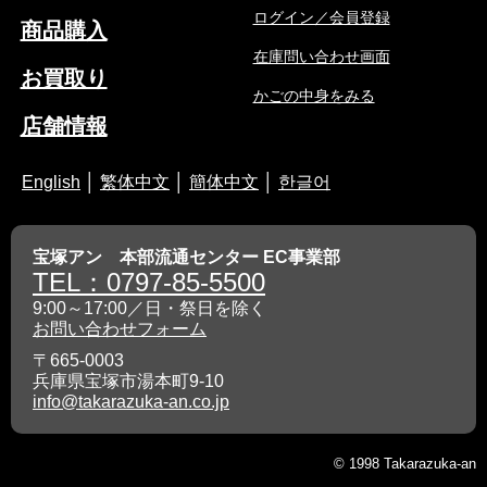
ログイン／会員登録
商品購入
在庫問い合わせ画面
お買取り
かごの中身をみる
店舗情報
English
│
繁体中文
│
簡体中文
│
한글어
宝塚アン 本部流通センター EC事業部
TEL：0797-85-5500
9:00～17:00／日・祭日を除く
お問い合わせフォーム
〒665-0003
兵庫県宝塚市湯本町9-10
info@takarazuka-an.co.jp
© 1998 Takarazuka-an