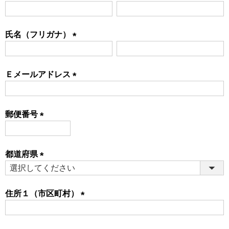
(必
須)
氏名（フリガナ）
(必
須)
Ｅメールアドレス
(必
須)
郵便番号
(必
須)
都道府県
(必
須)
住所１（市区町村）
(必
須)