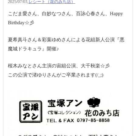
2025/07/03,
レシート（花のみち店）
こだま愛さん、白妙なつさん、百詠心春さん、Happy
Birthday☆彡
夏希真斗さん＆彩葉ゆめさんによる花組新人公演『悪
魔城ドラキュラ』開催♪
桜木みなとさん主演の宙組公演、大千秋楽☆彡
この公演で渚ゆりさんがご卒業されます(/_;)